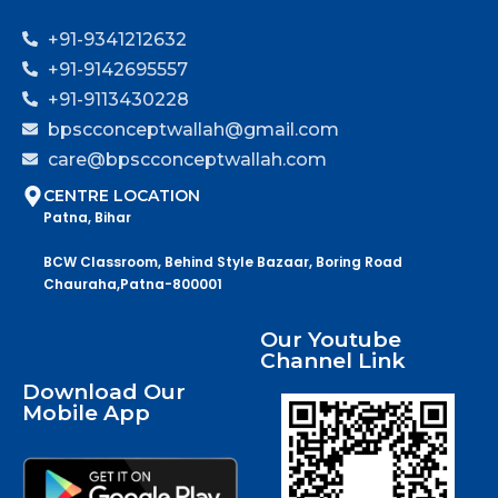
+91-9341212632
+91-9142695557
+91-9113430228
bpscconceptwallah@gmail.com
care@bpscconceptwallah.com
CENTRE LOCATION
Patna, Bihar
BCW Classroom, Behind Style Bazaar, Boring Road
Chauraha,Patna-800001
Our Youtube
Channel Link
Download Our
Mobile App