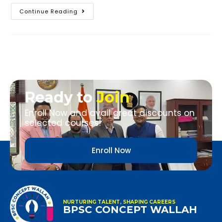
Continue Reading
Ready to
Join
Enroll Now and avail great discounts on
selected courses!
Enroll Now
NURTURING TALENT, SHAPING CAREERS
BPSC CONCEPT WALLAH