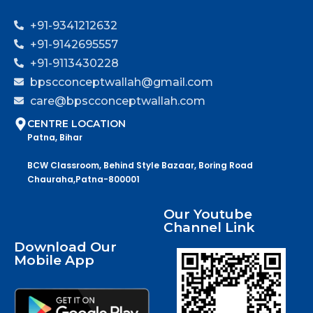
+91-9341212632
+91-9142695557
+91-9113430228
bpscconceptwallah@gmail.com
care@bpscconceptwallah.com
CENTRE LOCATION
Patna, Bihar
BCW Classroom, Behind Style Bazaar, Boring Road
Chauraha,Patna-800001
Our Youtube
Channel Link
Download Our
Mobile App