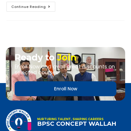
Continue Reading
Ready to
Join
Enroll Now and avail great discounts on
selected courses!
Enroll Now
NURTURING TALENT, SHAPING CAREERS
BPSC CONCEPT WALLAH