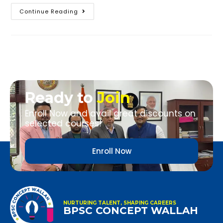
Continue Reading
Ready to
Join
Enroll Now and avail great discounts on
selected courses!
Enroll Now
NURTURING TALENT, SHAPING CAREERS
BPSC CONCEPT WALLAH