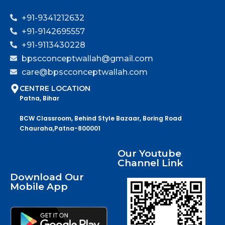
+91-9341212632
+91-9142695557
+91-9113430228
bpscconceptwallah@gmail.com
care@bpscconceptwallah.com
CENTRE LOCATION
Patna, Bihar
BCW Classroom, Behind Style Bazaar, Boring Road
Chauraha,Patna-800001
Our Youtube
Channel Link
Download Our
Mobile App