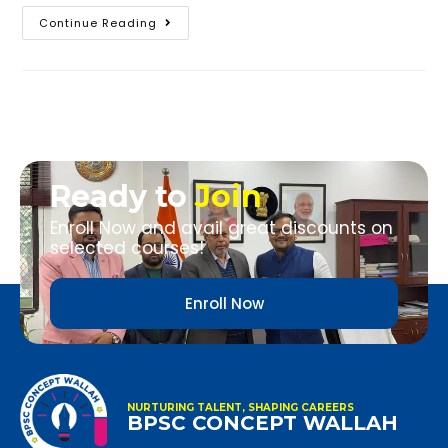
Continue Reading
Ready to
Join
Enroll Now and avail great discounts on
selected courses!
Enroll Now
NURTURING TALENT, SHAPING CAREERS
BPSC CONCEPT WALLAH