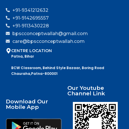
+91-9341212632
+91-9142695557
+91-9113430228
bpscconceptwallah@gmail.com
care@bpscconceptwallah.com
CENTRE LOCATION
Patna, Bihar
BCW Classroom, Behind Style Bazaar, Boring Road
Chauraha,Patna-800001
Our Youtube
Channel Link
Download Our
Mobile App